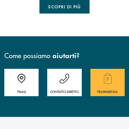
SCOPRI DI PIÙ
Come possiamo
?
aiutarti
Trova la filiale più vicina a te
Hai bisogno di assistenza immediata?
Hai bisogno di alcuni
FILIALI
CONTATTO DIRETTO
TRASPARENZA