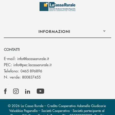
INFORMAZIONI
CONTATTI
(si apre l’app di posta elettronica)
E-mail:
info@lacassarurale.it
(si apre l’app di posta elettronica)
PEC:
info@pec.lacassarurale.it
Telefono:
0465 896896
N. verde:
800837455
© 2026 La Cassa Rurale – Credito Cooperativo Adamello Giudicarie
Valsabbia Paganella – Società Cooperativa - Società partecipante al