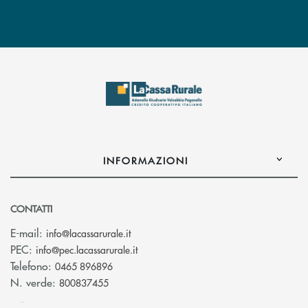
INFORMAZIONI
CONTATTI
(si apre l’app di posta elettronica)
E-mail:
info@lacassarurale.it
(si apre l’app di posta elettronica)
PEC:
info@pec.lacassarurale.it
Telefono:
0465 896896
N. verde:
800837455