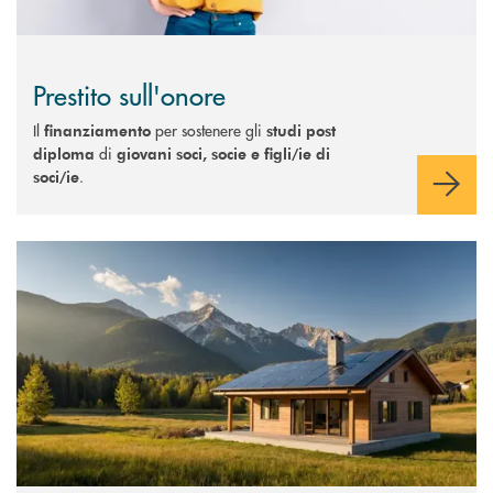
Prestito sull'onore
Il
per sostenere gli
finanziamento
studi post
di
diploma
giovani soci, socie e figli/ie di
.
soci/ie
Scopri di più Mutuo Casa Green