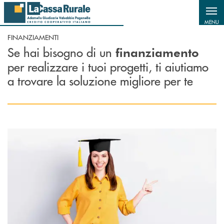
Salta al contenuto principale
MENU
FINANZIAMENTI
Se hai bisogno di un
finanziamento
per realizzare i tuoi progetti, ti aiutiamo
a trovare la soluzione migliore per te
Scopri di più Prestito sull'onore