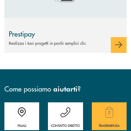
Prestipay
Realizza i tuoi progetti in pochi semplici clic.
Come possiamo
?
aiutarti
Trova la filiale più vicina a te
Hai bisogno di assistenza immediata?
Hai bisogno di alcuni
FILIALI
CONTATTO DIRETTO
TRASPARENZA