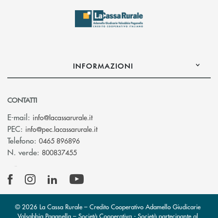
INFORMAZIONI
CONTATTI
(si apre l’app di posta elettronica)
E-mail:
info@lacassarurale.it
(si apre l’app di posta elettronica)
PEC:
info@pec.lacassarurale.it
Telefono:
0465 896896
N. verde:
800837455
© 2026 La Cassa Rurale – Credito Cooperativo Adamello Giudicarie
Valsabbia Paganella – Società Cooperativa - Società partecipante al