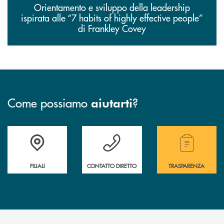
Orientamento e sviluppo della leadership
ispirata alle “7 habits of highly effective people”
di Frankley Covey
Come possiamo
?
aiutarti
Trova la filiale più vicina a te
Hai bisogno di assistenza immediata?
Hai bisogno di alcuni
FILIALI
CONTATTO DIRETTO
TRASPARENZA