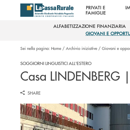
Salta al contenuto principale
PRIVATI E
I
FAMIGLIE
ALFABETIZZAZIONE FINANZIARIA
ALFABETIZZAZIONE FINANZIARIA
GIOVANI E OPPORT
GIOVANI E OPPORT
Sei nella pagina:
Home
/
Archivio iniziative
/
Giovani e oppor
SOGGIORNI LINGUISTICI ALL'ESTERO
Casa LINDENBERG 
SHARE