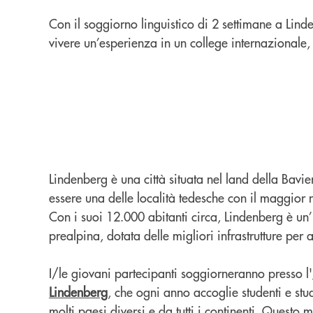
Con il soggiorno linguistico di 2 settimane a Lin
vivere un’esperienza in un college internazionale,
Lindenberg è una città situata nel land della Bavi
essere una delle località tedesche con il maggior 
Con i suoi 12.000 abitanti circa, Lindenberg è un’
prealpina, dotata delle migliori infrastrutture per 
I/le giovani partecipanti soggiorneranno presso l'
Lindenberg
, che ogni anno accoglie studenti e stu
molti paesi diversi e da tutti i continenti. Questo 