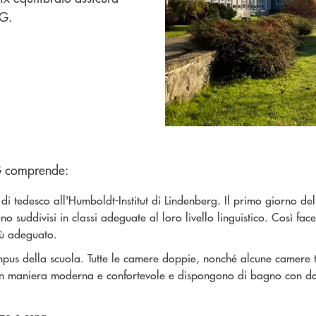
RG.
G comprende:
di tedesco all'Humboldt-Institut di Lindenberg. Il primo giorno del
gono suddivisi in classi adeguate al loro livello linguistico. Così fa
iù adeguato.
mpus della scuola. Tutte le camere doppie, nonché alcune camere t
e in maniera moderna e confortevole e dispongono di bagno con d
zo e cena.