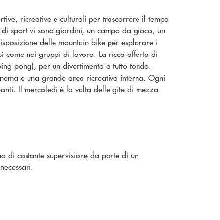
ive, ricreative e culturali per trascorrere il tempo
ti di sport vi sono giardini, un campo da gioco, un
disposizione delle mountain bike per esplorare i
sì come nei gruppi di lavoro. La ricca offerta di
 ping-pong), per un divertimento a tutto tondo.
 cinema e una grande area ricreativa interna. Ogni
nti. Il mercoledì è la volta delle gite di mezza
nno di costante supervisione da parte di un
necessari.