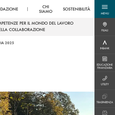
CHI
|
DAZIONE
SOSTENIBILITÀ
SIAMO
MENU
menu destra
PETENZE PER IL MONDO DEL LAVORO
FILIALI
PETENZE PER IL MONDO DEL LAVORO
DELLA COLLABORAZIONE
FILIALI
DELLA COLLABORAZIONE
IA 2025
INBANK
INBANK
EDUCAZIONE FINANZIARIA
EDUCAZIONE
FINANZIARIA
UTILITY
UTILITY
TRASPARENZA
TRASPARENZA