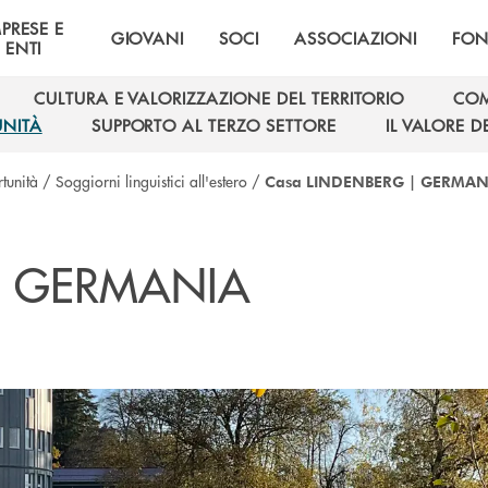
MPRESE E
GIOVANI
SOCI
ASSOCIAZIONI
FON
ENTI
CULTURA E VALORIZZAZIONE DEL TERRITORIO
COM
CULTURA E VALORIZZAZIONE DEL TERRITORIO
COM
UNITÀ
SUPPORTO AL TERZO SETTORE
IL VALORE 
UNITÀ
SUPPORTO AL TERZO SETTORE
IL VALORE 
tunità
/
Soggiorni linguistici all'estero
/
Casa LINDENBERG | GERMAN
| GERMANIA