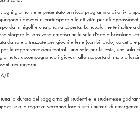
: ogni giorno viene presentato un ricco programma di attività sport
E
 spingono i giovani a partecipare alle attività: per gli appassiona
ampo da minigolf e una piscina coperta. La scuola mette inoltre a 
anno sfogare la loro vena creativa nelle sale d’arte e bricolage, co
grata da sale attrezzate per giochi e feste (con biliardo, calcetto e
o per le rappresentazioni teatrali, una sala per le feste, una sala
 giornata, accompagnando i giovani alla scoperta di mete affascina
santi nei dintorni.
a A/R
 tutta la durata del soggiorno gli studenti e le studentesse godra
zzi e alle ragazze verranno forniti tutti i numeri di emergenza 