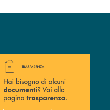
Hai bisogno di alcuni documenti ? Vai alla pagina traspa
TRASPARENZA
Hai bisogno di alcuni
? Vai alla
documenti
pagina
.
trasparenza