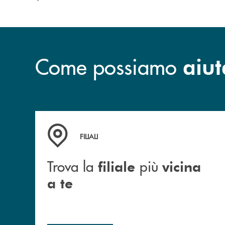
Come possiamo
aiut
Trova la filiale più vicina a te
FILIALI
Trova la
più
filiale
vicina
a te