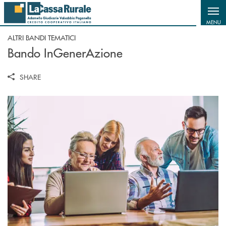
Salta al contenuto principale
MENU
ALTRI BANDI TEMATICI
Bando InGenerAzione
SHARE