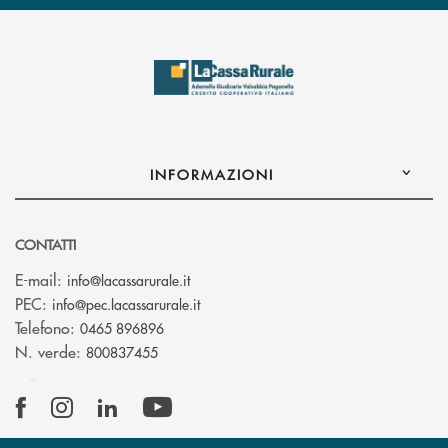
INFORMAZIONI
CONTATTI
(si apre l’app di posta elettronica)
E-mail:
info@lacassarurale.it
(si apre l’app di posta elettronica)
PEC:
info@pec.lacassarurale.it
Telefono:
0465 896896
N. verde:
800837455