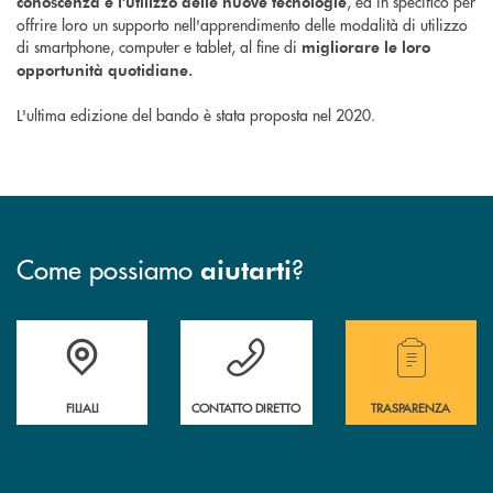
, ed in specifico per
conoscenza e l’utilizzo delle nuove tecnologie
offrire loro un supporto nell'apprendimento delle modalità di utilizzo
di smartphone, computer e tablet, al fine di
migliorare le loro
opportunità quotidiane.
L'ultima edizione del bando è stata proposta nel 2020.
Come possiamo
?
aiutarti
Trova la filiale più vicina a te
Hai bisogno di assistenza immediata?
Hai bisogno di alcuni
FILIALI
CONTATTO DIRETTO
TRASPARENZA