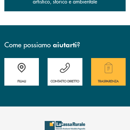
artistico, storico e ambientale
Come possiamo
?
aiutarti
Trova la filiale più vicina a te
Hai bisogno di assistenza immediata?
Hai bisogno di alcuni
FILIALI
CONTATTO DIRETTO
TRASPARENZA