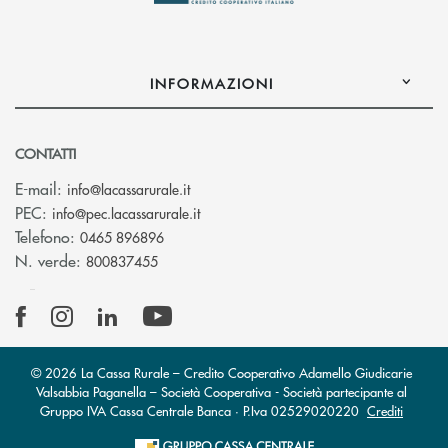
INFORMAZIONI
CONTATTI
(si apre l’app di posta elettronica)
E-mail:
info@lacassarurale.it
(si apre l’app di posta elettronica)
PEC:
info@pec.lacassarurale.it
Telefono:
0465 896896
N. verde:
800837455
© 2026 La Cassa Rurale – Credito Cooperativo Adamello Giudicarie
Valsabbia Paganella – Società Cooperativa - Società partecipante al
Gruppo IVA Cassa Centrale Banca · P.Iva 02529020220
Crediti