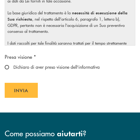
ai dati da Lei forniti in tale occasione.
La base giuridica del trattamento è la
necessità di esecuzione della
, nel rispetto dell’articolo 6, paragrafo 1, lettera b),
Sua richiesta
GDPR, pertanto non è necessaria l’acquisizione di un Suo preventivo
consenso al trattamento.
I dati raccolti per tale finalità saranno trattati per il tempo strettamente
necessario a soddisfare la Sua richiesta o per eventuali obblighi di legge.
Scegliere un'opzione
Presa visione *
Il Titolare La invita, inoltre, prima di conferire i Suoi dati personali, a
visionare l’
Dichiaro di aver preso visione dell'informativa
informativa completa
sul trattamento dei Suoi dati
, rilasciata nel rispetto dell’articolo 13 Regolamento (UE)
personali
2016/679, accessibile al seguente
link
.
INVIA
INVIA FORM
Come possiamo
?
aiutarti