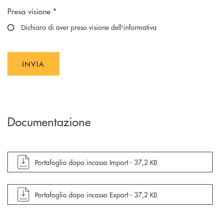
Scegliere un'opzione
Presa visione *
Il Titolare La invita, inoltre, prima di conferire i Suoi dati personali, a
visionare l’
Dichiaro di aver preso visione dell'informativa
informativa completa
sul trattamento dei Suoi dati
, rilasciata nel rispetto dell’articolo 13 Regolamento (UE)
personali
2016/679, accessibile al seguente
link
.
INVIA
INVIA FORM
Documentazione
apre documento in una nuova finestra
Portafoglio dopo incasso Import -
37,2 KB
apre documento in una nuova finestra
Portafoglio dopo incasso Export -
37,2 KB