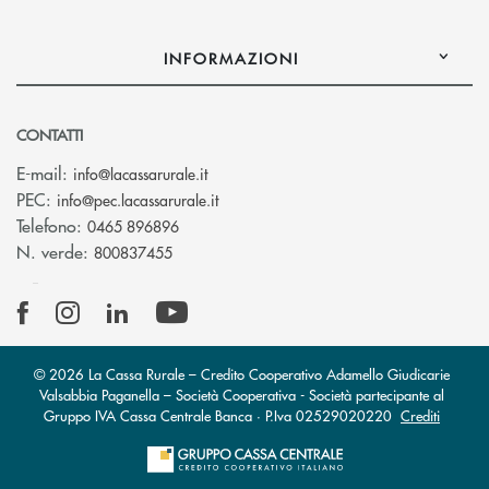
INFORMAZIONI
CONTATTI
(si apre l’app di posta elettronica)
E-mail:
info@lacassarurale.it
(si apre l’app di posta elettronica)
PEC:
info@pec.lacassarurale.it
Telefono:
0465 896896
N. verde:
800837455
© 2026 La Cassa Rurale – Credito Cooperativo Adamello Giudicarie
Valsabbia Paganella – Società Cooperativa - Società partecipante al
Gruppo IVA Cassa Centrale Banca · P.Iva 02529020220
Crediti