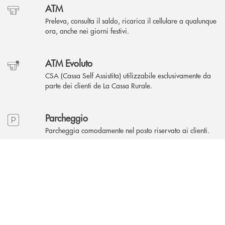
ATM
Preleva, consulta il saldo, ricarica il cellulare a qualunque
ora, anche nei giorni festivi.
ATM Evoluto
CSA (Cassa Self Assistita) utilizzabile esclusivamente da
parte dei clienti de La Cassa Rurale.
Parcheggio
Parcheggia comodamente nel posto riservato ai clienti.
INBANK
Cassetta di sicurezza
Custodisci oggetti preziosi e documenti importanti, con
accesso riservato e protetto.
Area Self