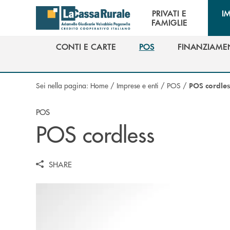
Salta al contenuto principale
PRIVATI E
I
FAMIGLIE
CONTI E CARTE
POS
FINANZIAME
CONTI E CARTE
POS
FINANZIAME
Sei nella pagina:
Home
/
Imprese e enti
/
POS
/
POS cordles
POS
POS cordless
SHARE