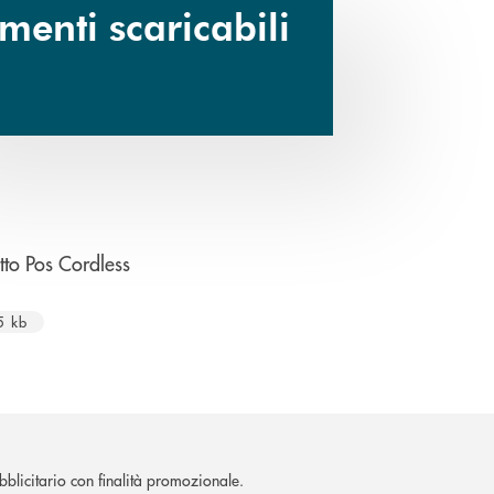
enti scaricabili
apre una nuova finestra
to Pos Cordless
5 kb
blicitario con finalità promozionale.