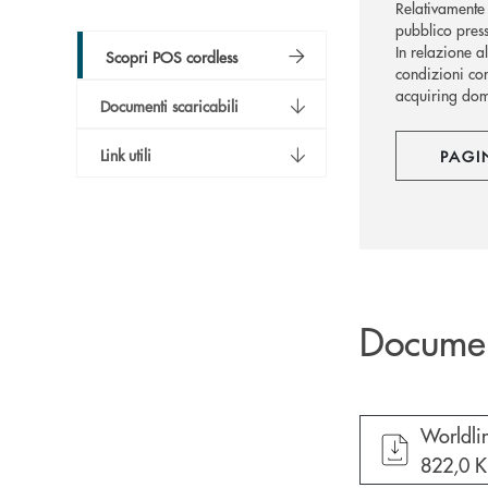
Relativamente 
pubblico press
In relazione a
Scopri POS cordless
condizioni con
acquiring dome
Documenti scaricabili
Link utili
PAGI
Docume
apre do
Worldlin
822,0 