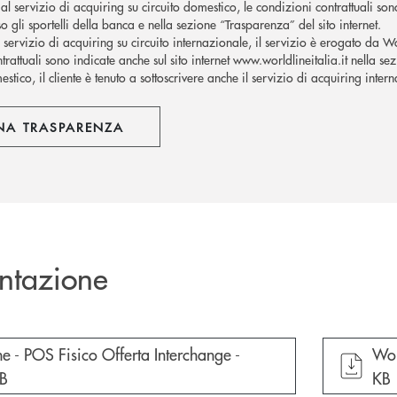
al servizio di acquiring su circuito domestico, le condizioni contrattuali son
o gli sportelli della banca e nella sezione “Trasparenza” del sito internet.
l servizio di acquiring su circuito internazionale, il servizio è erogato da W
trattuali sono indicate anche sul sito internet www.worldlineitalia.it nella se
stico, il cliente è tenuto a sottoscrivere anche il servizio di acquiring inter
NA TRASPARENZA
ntazione
cumento in una nuova finestra
apr
e - POS Fisico Offerta Interchange -
Wor
KB
KB