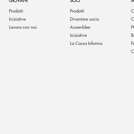
GIOVANI
SOCI
A
Prodotti
Prodotti
C
Iniziative
Diventare socio
C
Lavora con noi
Assemblee
P
Iniziative
B
La Cassa Informa
F
C