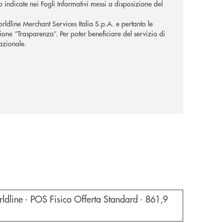
o indicate nei Fogli Informativi messi a disposizione del
orldline Merchant Services Italia S.p.A. e pertanto le
zione “Trasparenza”. Per poter beneficiare del servizio di
nazionale.
e documento in una nuova finestra
ldline - POS Fisico Offerta Standard -
861,9