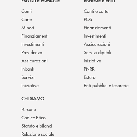
PRIVATI E FAMIGLIE
IMPRESE E ENTI
Conti
Conti e carte
Carte
POS
Minori
Finanziamenti
Finanziamenti
Investimenti
Investimenti
Assicurazioni
Previdenza
Servizi digitali
Assicurazioni
Iniziative
Inbank
PNRR
Servizi
Estero
Iniziative
Enti pubblici e tesorerie
CHI SIAMO
Persone
Codice Etico
Statuto e bilanci
Relazione sociale