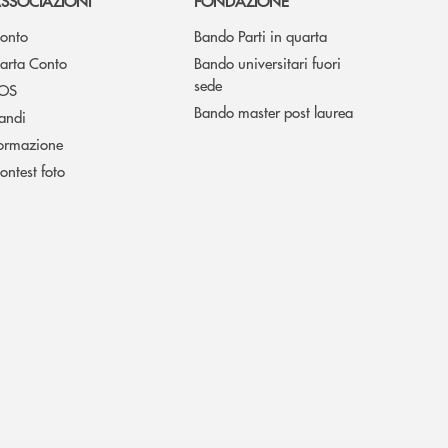
SSOCIAZIONI
FONDAZIONE
onto
Bando Parti in quarta
arta Conto
Bando universitari fuori
sede
OS
Bando master post laurea
andi
ormazione
ontest foto