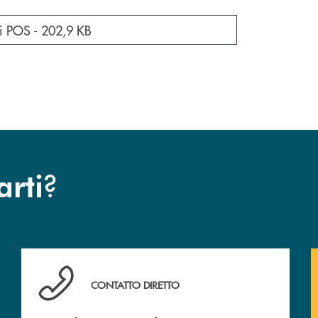
cumento in una nuova finestra
ti POS -
202,9 KB
?
arti
Hai bisogno di assistenza immediata?
CONTATTO DIRETTO