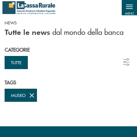
Salta al contenuto principale
MENU
NEWS
dal mondo della banca
Tutte le news
CATEGORIE
TUTTE
TAGS
MUSEO