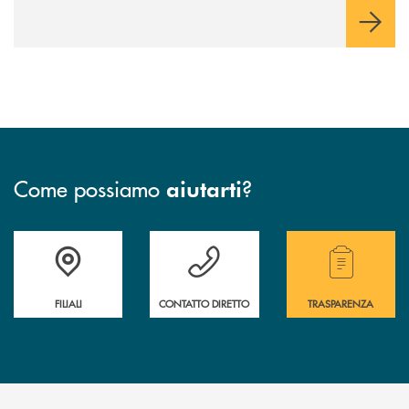
Come possiamo
?
aiutarti
Trova la filiale più vicina a te
Hai bisogno di assistenza immediata?
Hai bisogno di alcuni
FILIALI
CONTATTO DIRETTO
TRASPARENZA