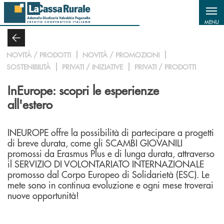
Salta al contenuto principale
MENU
NOVITÀ / PRODOTTI
NOVITÀ / PROMOZIONI
SOSTENIBILITÀ
PRIVATI / INIZIATIVE
PRIVATI / PRODOTTI
InEurope: scopri le esperienze
all'estero
INEUROPE offre la possibilità di partecipare a progetti
di breve durata, come gli SCAMBI GIOVANILI
promossi da Erasmus Plus e di lunga durata, attraverso
il SERVIZIO DI VOLONTARIATO INTERNAZIONALE
promosso dal Corpo Europeo di Solidarietà (ESC). Le
mete sono in continua evoluzione e ogni mese troverai
nuove opportunità!