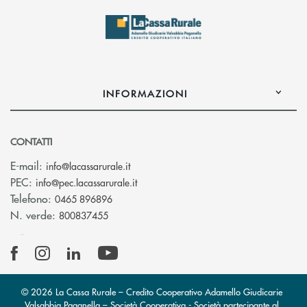
INFORMAZIONI
CONTATTI
(si apre l’app di posta elettronica)
E-mail:
info@lacassarurale.it
(si apre l’app di posta elettronica)
PEC:
info@pec.lacassarurale.it
Telefono:
0465 896896
N. verde:
800837455
© 2026 La Cassa Rurale – Credito Cooperativo Adamello Giudicarie
Valsabbia Paganella – Società Cooperativa - Società partecipante al