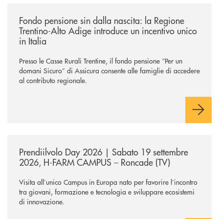
/news/fondo-pensione-sin-dalla-nascita-la-regione-trentino-alto-adige-in
Fondo pensione sin dalla nascita: la Regione
Trentino-Alto Adige introduce un incentivo unico
in Italia
Presso le Casse Rurali Trentine, il fondo pensione “Per un
domani Sicuro” di Assicura consente alle famiglie di accedere
al contributo regionale.
/news/prendiilvolo-day-2026/
Prendiilvolo Day 2026 | Sabato 19 settembre
2026, H-FARM CAMPUS – Roncade (TV)
Visita all’unico Campus in Europa nato per favorire l’incontro
tra giovani, formazione e tecnologia e sviluppare ecosistemi
di innovazione.