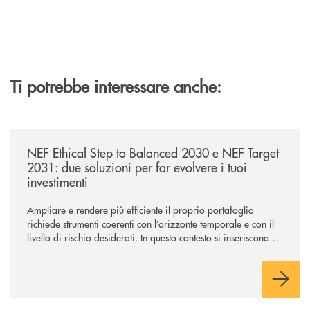
Ti potrebbe interessare anche:
/news/nef-ethical-step-to-balanced-2030-e-nef-target-2031-due-soluzioni
NEF Ethical Step to Balanced 2030 e NEF Target
2031: due soluzioni per far evolvere i tuoi
investimenti
Ampliare e rendere più efficiente il proprio portafoglio
richiede strumenti coerenti con l’orizzonte temporale e con il
livello di rischio desiderati. In questo contesto si inseriscono
NEF Ethical Step to Balanced 2030 e NEF Target 2031, due
soluzioni tra loro complementari, pensate per accompagnare
l’investitore in un percorso strutturato e consapevole.