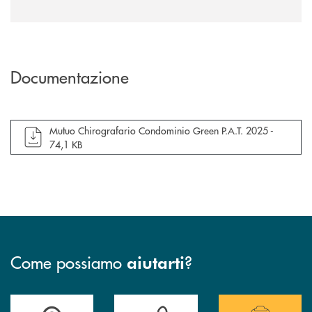
Documentazione
apre documento in una nuova finestra
Mutuo Chirografario Condominio Green P.A.T. 2025 -
74,1 KB
Come possiamo
?
aiutarti
Trova la filiale più vicina a te
Hai bisogno di assistenza immediata?
Hai bisogno di alcuni