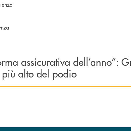
rienza
denza
orma assicurativa dell’anno”: 
più alto del podio