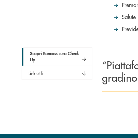
Premo
Salute
Previ
Scopri Bancassicura Check
Up
“Piattaf
gradino 
Link utili