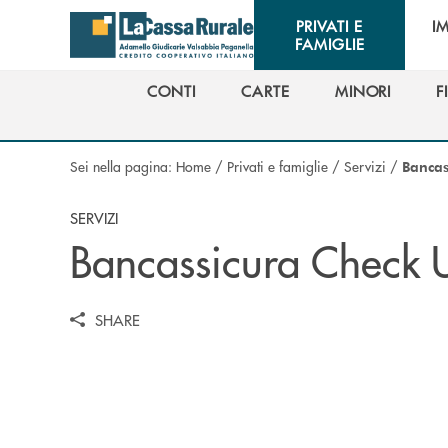
Salta al contenuto principale
PRIVATI E
I
FAMIGLIE
CONTI
CARTE
MINORI
F
CONTI
CARTE
MINORI
F
Sei nella pagina:
Home
/
Privati e famiglie
/
Servizi
/
Bancas
SERVIZI
Bancassicura Check 
SHARE