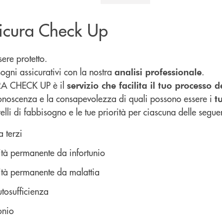
icura Check Up
sere protetto.
sogni assicurativi con la nostra
.
analisi professionale
 CHECK UP è il
servizio che facilita il tuo processo d
onoscenza e la consapevolezza di quali possono essere i
t
elli di fabbisogno e le tue priorità per ciascuna delle segue
a terzi
dità permanente da infortunio
dità permanente da malattia
tosufficienza
onio