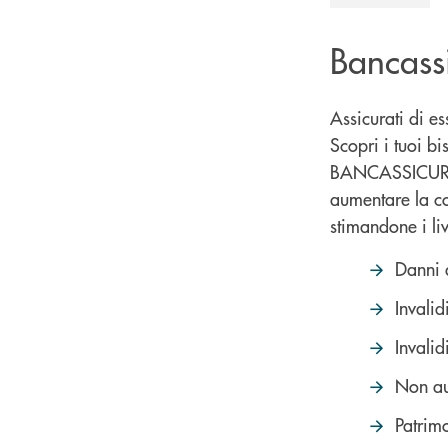
Bancass
Assicurati di es
Scopri i tuoi bi
BANCASSICURA
aumentare la c
stimandone i liv
Danni 
Invali
Invali
Non au
Patrim