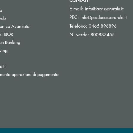
(si a
E-mail:
info@lacassarurale.it
Apre una nuova finestra
tà
(si
PEC:
info@pec.lacassarurale.it
Apre una nuova finestra
web
Telefono:
Apre una nuova finestra
0465 896896
tronica Avanzata
Apre una nuova finestra
si IBOR
N. verde:
800837455
Apre una nuova finestra
en Banking
stra
Apre una nuova finestra
wing
Apre una nuova finestra
inestra
lti
ra
Apre una nuova finestra
mento operazioni di pagamento