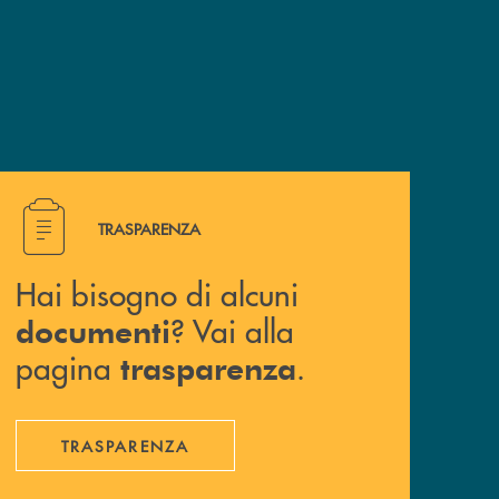
Hai bisogno di alcuni documenti ? Vai alla pagina traspa
TRASPARENZA
Hai bisogno di alcuni
? Vai alla
documenti
pagina
.
trasparenza
TRASPARENZA