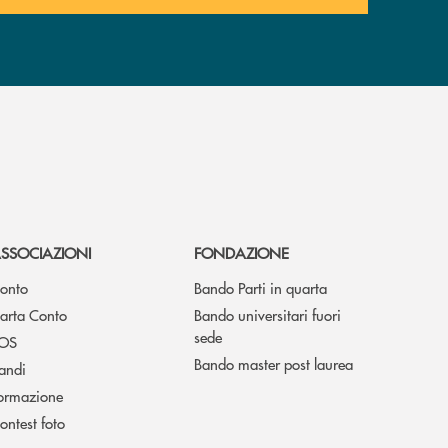
SSOCIAZIONI
FONDAZIONE
onto
Bando Parti in quarta
arta Conto
Bando universitari fuori
sede
OS
Bando master post laurea
andi
ormazione
ontest foto