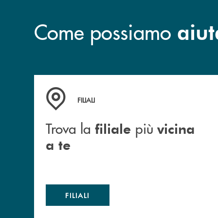
Come possiamo
aiut
Trova la filiale più vicina a te
FILIALI
Trova la
più
filiale
vicina
a te
FILIALI