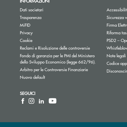
INFORMAZIONI
Dati societari
Accessibili
Trasparenza
Sicurezza 
Apre una nuova finestra
MiFID
Firma Elet
Privacy
Riforma tas
Cookie
PSD2 – Op
Apre una nuova fine
Reclami e Risoluzione delle controversie
Whistleblo
Fondo di garanzia per le PMI del Ministero
Note legali
Apre una nuova f
dello Sviluppo Economico (legge 662/96).
Codice appa
Apre una nuova finest
Arbitro per le Controversie Finanziarie
Disconosci
Apre una nuova finestra
Nuovo default
SEGUICI