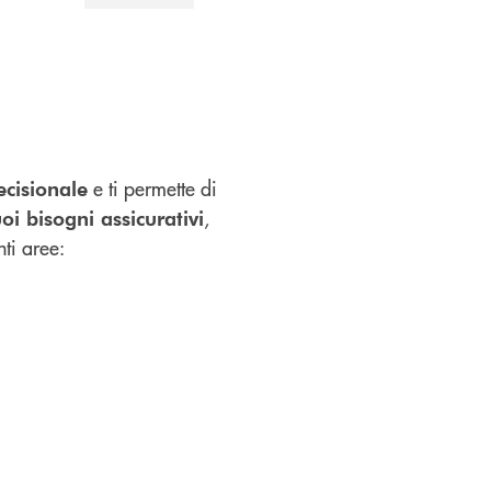
e ti permette di
ecisionale
,
uoi bisogni assicurativi
nti aree: