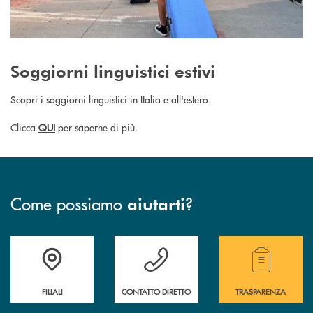
Soggiorni linguistici estivi
Scopri i soggiorni linguistici in Italia e all'estero.
Clicca
QUI
per saperne di più.
Come possiamo
?
aiutarti
Trova la filiale più vicina a te
Hai bisogno di assistenza immediata?
Hai bisogno di alcuni
FILIALI
CONTATTO DIRETTO
TRASPARENZA