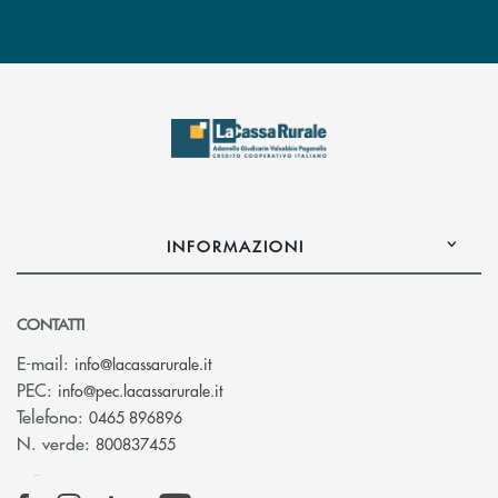
INFORMAZIONI
CONTATTI
(si apre l’app di posta elettronica)
E-mail:
info@lacassarurale.it
(si apre l’app di posta elettronica)
PEC:
info@pec.lacassarurale.it
Telefono:
0465 896896
N. verde:
800837455