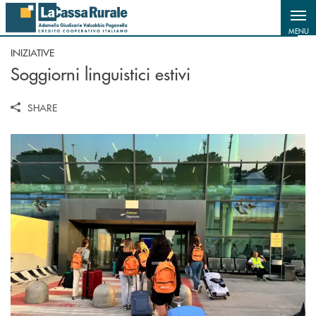
Salta al contenuto principale
MENU
INIZIATIVE
Soggiorni linguistici estivi
SHARE