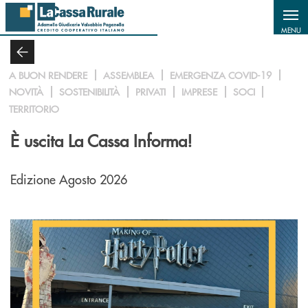
Salta al contenuto principale
MENU
A BUON RENDERE
ASSEMBLEA
EMERGENZA COVID-19
NOVITÀ
SOSTENIBILITÀ
PRIVATI
IMPRESE
SOCI
TERRITORIO
È uscita La Cassa Informa!
Edizione Agosto 2026