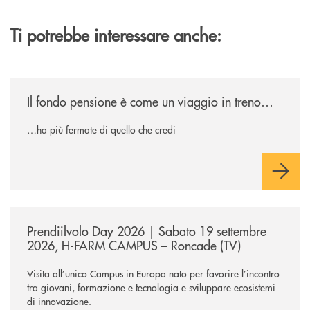
Ti potrebbe interessare anche:
/news/il-fondo-pensione-e-come-un-viaggio-in-treno/
Il fondo pensione è come un viaggio in treno…
…ha più fermate di quello che credi
/news/prendiilvolo-day-2026/
Prendiilvolo Day 2026 | Sabato 19 settembre
2026, H-FARM CAMPUS – Roncade (TV)
Visita all’unico Campus in Europa nato per favorire l’incontro
tra giovani, formazione e tecnologia e sviluppare ecosistemi
di innovazione.