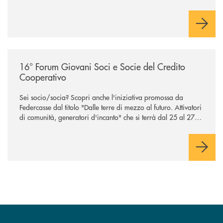
/news/forum-giovani-credito-cooperativo/
16° Forum Giovani Soci e Socie del Credito
Cooperativo
Sei socio/socia? Scopri anche l'iniziativa promossa da
Federcasse dal titolo "Dalle terre di mezzo al futuro. Attivatori
di comunità, generatori d'incanto" che si terrà dal 25 al 27
settembre 2026 a L'Aquila, Capitale italiana della Cultura
2026.